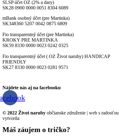
SLSP účet OZ (2% a dary)
SK28 0900 0000 0051 8304 6089
mBank osobný účet (pre Martinka)
SK348360 5207 0042 0875 6809
Fio transparentný účet (pre Martinka)
KROKY PRE MARTINKA
SK59 8330 0000 0023 0242 0325
Fio transparentný účet ( OZ Život naruby) HANDICAP
FRIENDLY
SK27 8330 0000 0023 0281 9571
Nájdete nás aj na facebooku
acebook
© 2022 Život naruby
občianske združenie | web s radosťou
vytvorila
ceruza
Máš záujem o tričko?