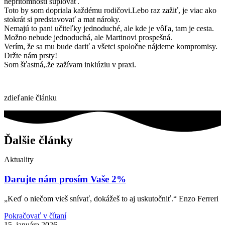
neprítomnosti suplovať.
Toto by som dopriala každému rodičovi.Lebo raz zažiť, je viac ako
stokrát si predstavovať a mat nároky.
Nemajú to pani učiteľky jednoduché, ale kde je vôľa, tam je cesta.
Možno nebude jednoduchá, ale Martinovi prospešná.
Verím, že sa mu bude dariť a všetci spoločne nájdeme kompromisy.
Držte nám prsty!
Som šťastná,.že zažívam inklúziu v praxi.
zdieľanie článku
Ďalšie články
Aktuality
Darujte nám prosím Vaše 2%
„Keď o niečom vieš snívať, dokážeš to aj uskutočniť.“ Enzo Ferreri
Pokračovať v čítaní
15. januára 2026