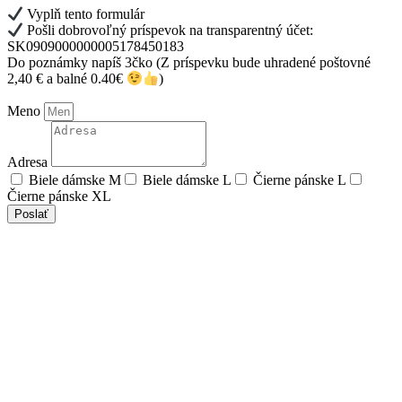
Vyplň tento formulár
Pošli dobrovoľný príspevok na transparentný účet:
SK0909000000005178450183
Do poznámky napíš 3čko (Z príspevku bude uhradené poštovné
2,40 € a balné 0.40€
)
Meno
Adresa
Biele dámske M
Biele dámske L
Čierne pánske L
Čierne pánske XL
Poslať