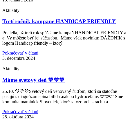
Aktuality
Tretí ročník kampane HANDICAP FRIENDLY
Priatelia, už tretí rok spúšťame kampaň HANDICAP FRIENDLY a
aj Vy môžete byť jej súčasťou. Máme však novinku: DÁŽDNIK s
logom Handicap friendly – ktorý
Pokračovať v čítaní
3. decembra 2024
Aktuality
Máme svetový deň 💛💛💛
25.10. 💛💛💛Svetový deň venovaný ľuďom, ktorí sa statočne
pasujú s diagnózou spina bifida a/alebo hydrocefalus 🩵🩵🩵 Sme
komunita maminiek Sloveniek, ktoré sa vzopreli strachu a
Pokračovať v čítaní
25. októbra 2024