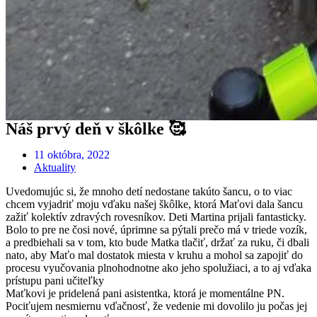
Náš prvý deň v škôlke 🥰
11 októbra, 2022
Aktuality
Uvedomujúc si, že mnoho detí nedostane takúto šancu, o to viac
chcem vyjadriť moju vďaku našej škôlke, ktorá Maťovi dala šancu
zažiť kolektív zdravých rovesníkov. Deti Martina prijali fantasticky.
Bolo to pre ne čosi nové, úprimne sa pýtali prečo má v triede vozík,
a predbiehali sa v tom, kto bude Matka tlačiť, držať za ruku, či dbali
nato, aby Maťo mal dostatok miesta v kruhu a mohol sa zapojiť do
procesu vyučovania plnohodnotne ako jeho spolužiaci, a to aj vďaka
prístupu pani učiteľky
Maťkovi je pridelená pani asistentka, ktorá je momentálne PN.
Pociťujem nesmiernu vďačnosť, že vedenie mi dovolilo ju počas jej