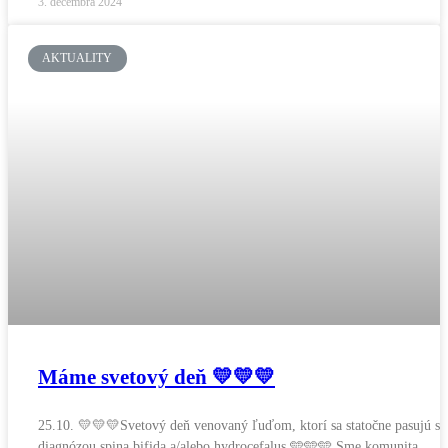
3. decembra 2024
AKTUALITY
Máme svetový deň 💛💛💛
25.10. 💛💛💛Svetový deň venovaný ľuďom, ktorí sa statočne pasujú s
diagnózou spina bifida a/alebo hydrocefalus 🩵🩵🩵 Sme komunita