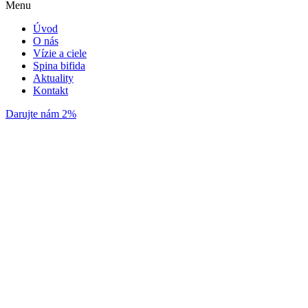
Menu
Úvod
O nás
Vízie a ciele
Spina bifida
Aktuality
Kontakt
Darujte nám 2%