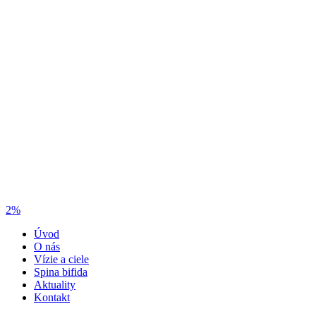
2%
Úvod
O nás
Vízie a ciele
Spina bifida
Aktuality
Kontakt