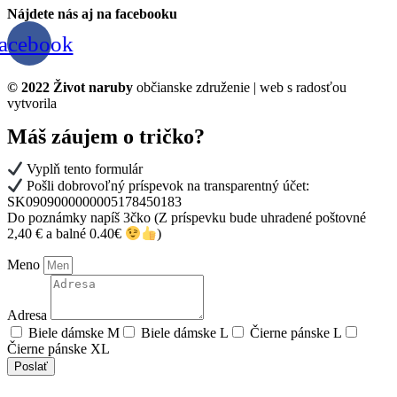
Nájdete nás aj na facebooku
acebook
© 2022 Život naruby
občianske združenie | web s radosťou
vytvorila
ceruza
Máš záujem o tričko?
Vyplň tento formulár
Pošli dobrovoľný príspevok na transparentný účet:
SK0909000000005178450183
Do poznámky napíš 3čko (Z príspevku bude uhradené poštovné
2,40 € a balné 0.40€
)
Meno
Adresa
Biele dámske M
Biele dámske L
Čierne pánske L
Čierne pánske XL
Poslať