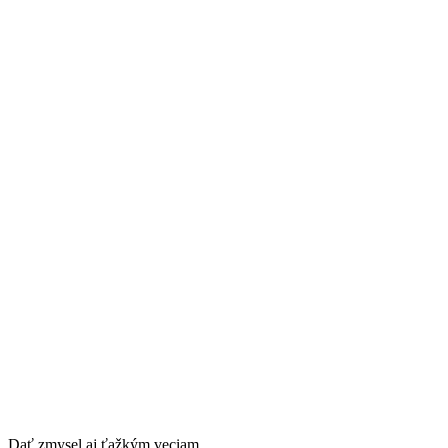
Dať zmysel aj ťažkým veciam.