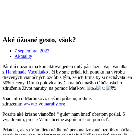
Aké úžasné gesto, však?
7 septembra, 2023
Aktuality
Pár dní dozadu ma kontaktoval jeden milý pán Jozef Vajf Vaculka
z
Handmade Vaculiatko
, či by sme prijali ich ponuku na výrobu
drevených vianočných ozdôb s tým, že ich firma by si nechávala len
50% z ceny. Druhá polovica by šla na účet nášho Občianského
združenia Život naruby, na pomoc Maťkovi
Viac info o Martinkovi, našom príbehu, rodine,
zdruzeniu:
www.zivotnaruby.org
Pozrite aké krásne vianočné “ gule“ nám hneď obratom poslal. S
vyjadrením, proste Vám chceme aspoň troškou pomôcť.
Priatelia, ak sa Vám tieto nádherné personalizované ozdôbky páčia a