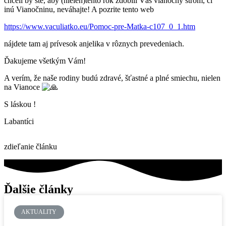
chceli by ste, aby (nielen)tento rok zdobili Váš vianočný strom, či
inú Vianočninu, neváhajte! A pozrite tento web
https://www.vaculiatko.eu/Pomoc-pre-Matka-c107_0_1.htm
nájdete tam aj prívesok anjelika v rôznych prevedeniach.
Ďakujeme všetkým Vám!
A verím, že naše rodiny budú zdravé, šťastné a plné smiechu, nielen
na Vianoce
S láskou !
Labantíci
zdieľanie článku
Ďalšie články
AKTUALITY